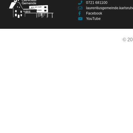
0721 681100
laurentiusgemeinde.karlsru
Facebook
YouTube
© 20