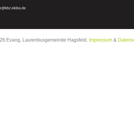
he@kbz.ekiba.de
26
Evang. Laurentiusgemeinde Hagsfeld.
Impressum
&
Datens