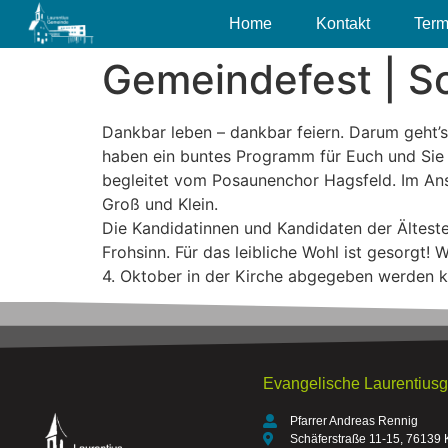
Home
Kontakt
Term
Gemeindefest | So
Dankbar leben – dankbar feiern. Darum geht’s
haben ein buntes Programm für Euch und Sie 
begleitet vom Posaunenchor Hagsfeld. Im Ansc
Groß und Klein.
Die Kandidatinnen und Kandidaten der Älteste
Frohsinn. Für das leibliche Wohl ist gesorgt
4. Oktober in der Kirche abgegeben werden 
Evangelische Laurentius
Pfarrer Andreas Rennig
Schäferstraße 11-15, 76139 