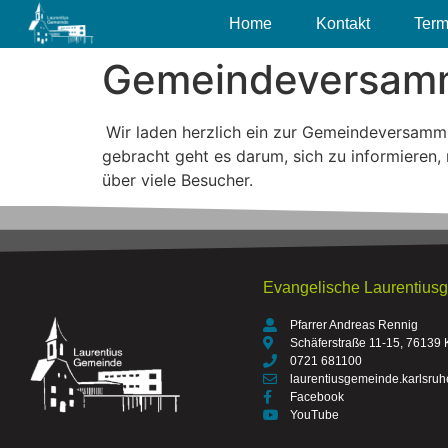
Home
Kontakt
Term
Gemeindeversammlu
Wir laden herzlich ein zur Gemeindeversamml
gebracht geht es darum, sich zu informieren,
über viele Besucher.
Evangelische Laurentius
Pfarrer Andreas Rennig
Schäferstraße 11-15, 76139 
0721 681100
laurentiusgemeinde.karlsru
Facebook
YouTube