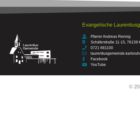
Evangelische Laurentius
Pfarrer Andreas Rennig
Schäferstraße 11-15, 76139 
0721 681100
laurentiusgemeinde.karlsru
Facebook
YouTube
© 20