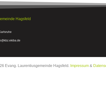
gemeinde Hagsfeld
Karlsruhe
he@kbz.ekiba.de
26
Evang. Laurentiusgemeinde Hagsfeld.
Impressum
&
Datens