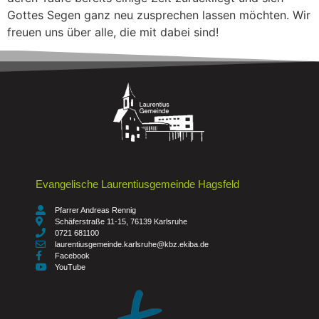
Gottes Segen ganz neu zusprechen lassen möchten. Wir
freuen uns über alle, die mit dabei sind!
Evangelische Laurentiusgemeinde Hagsfeld
Pfarrer Andreas Rennig
Schäferstraße 11-15, 76139 Karlsruhe
0721 681100
laurentiusgemeinde.karlsruhe@kbz.ekiba.de
Facebook
YouTube