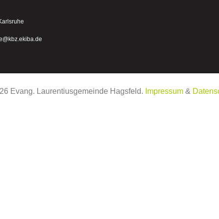
Karlsruhe
he@kbz.ekiba.de
26
Evang. Laurentiusgemeinde Hagsfeld.
Impressum
&
Datens