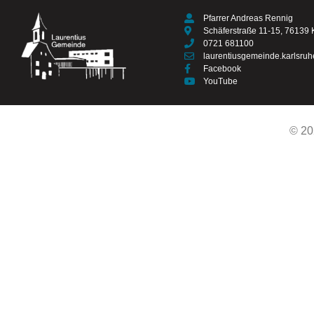
Pfarrer Andreas Rennig
Schäferstraße 11-15, 76139 
0721 681100
laurentiusgemeinde.karlsru
Facebook
YouTube
© 20