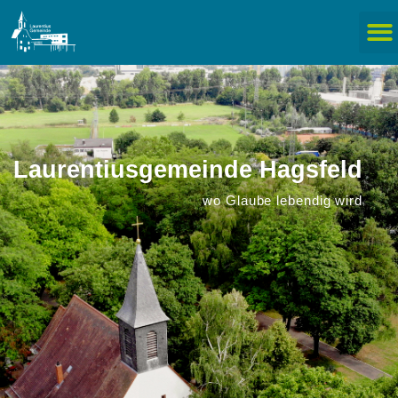
Laurentiusgemeinde Hagsfeld
wo Glaube lebendig wird